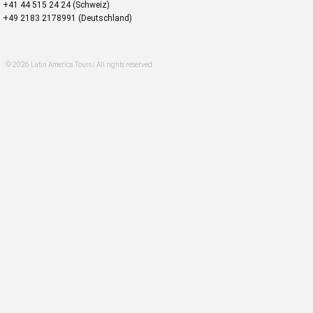
+41 44 515 24 24 (Schweiz)
+49 2183 2178991 (Deutschland)
© 2026 Latin America Tours | All rights reserved